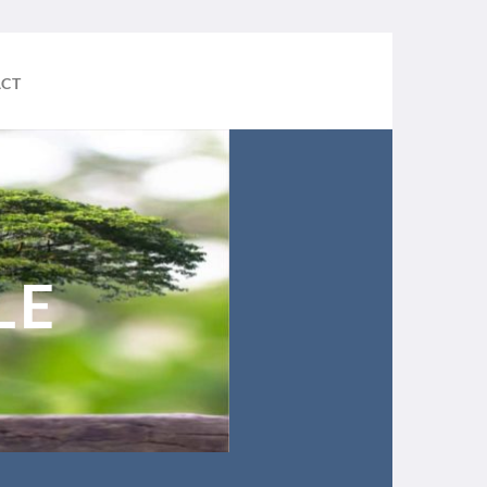
CT
LE