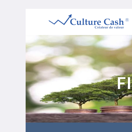
Passer
au
contenu
F