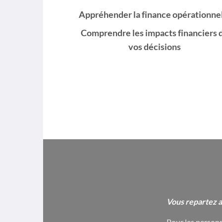
Appréhender la
finance opérationne
Comprendre les
impacts
financiers 
vos
décisions
Vous repartez a
Pour les personn