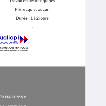
Travail en petits équipes
Prérecquis : aucun
Durée : 1 à 2 jours
.
S
tre convenance.
us puissions nous